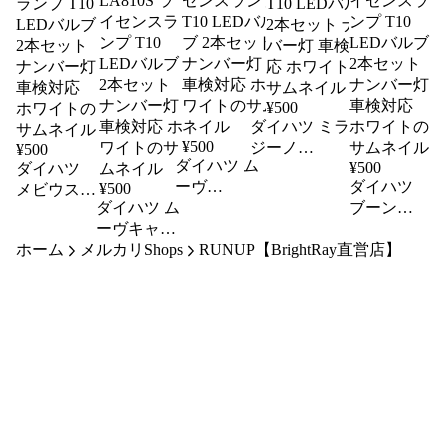
¥
500
ダイハツ ミラ
¥
500
ジーノ
¥
500
ダイハツ ム
(H16.11~H20.12)
¥
500
ダイハツ
ーヴ
L650S L660S ラ
ダイハツ
¥
500
メビウス
(H26.12~R7.6)
ダイハツ ム
イセンスランプ
ブーン
(H25.4~)
LA150S
(H28.4~)
ZVW40系
ーヴキャン
T10 LEDバルブ
LA160S ライ
M700A
ホーム
ライセンス
メルカリShops
バス
RUNUP【BrightRay直営店】
2本セット ナン
センスランプ
M710A ラ
(H28.9~R4.6)
ランプ T10
バー灯 車検対
T10 LEDバル
イセンスラ
LA800S
LEDバルブ
応 ホワイト
LA810S ラ
ブ 2本セット
ンプ T10
2本セット
イセンスラ
ナンバー灯
LEDバルブ
ナンバー灯
ンプ T10
車検対応 ホ
2本セット
車検対応
LEDバルブ
ワイト
ナンバー灯
ホワイト
2本セット
車検対応
ナンバー灯
ホワイト
車検対応 ホ