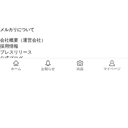
メルカリについて
会社概要（運営会社）
採用情報
プレスリリース
公式ブログ
プレスキット
ホーム
お知らせ
出品
マイページ
メルカリUS
メルカリShops
m department（エムデパ）
ヘルプ
ヘルプセンター（ガイド・お問い合わせ）
メルカリShopsでショップを開設する
メルカリShops ショップ管理画面にログイン
メルカリShops出店者向けガイド
お問い合わせ一覧