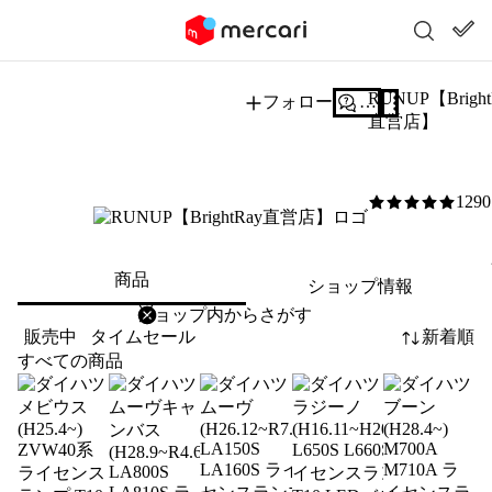
RUNUP【Bright
フォロー
質問する
直営店】
1290
5
/5
商品
ショップ情報
削除
検索
検索キーワードを入力
販売中
タイムセール
新着順
すべての商品