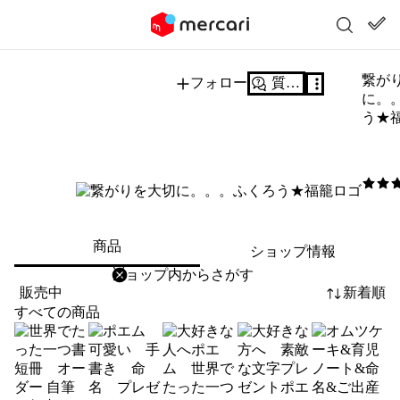
繋が
フォロー
質問する
に。
う★
5
/5
商品
ショップ情報
削除
検索
検索キーワードを入力
販売中
新着順
すべての商品