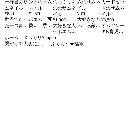
¥
880
¥
1,500
¥
800
世界でたっ
ポエム 可
大好きな方
¥
1,000
¥
3,500
た一つ書
愛い 手書
大好きな人
へ 素敵な
オムツケー
短冊 オー
き 命名
へポエム
文字プレゼ
キ&育児ノ
ホーム
ダー 自筆
メルカリShops
プレゼント
世界でたっ
ントポエム
ート&命名
繋がりを大切に。。。ふくろう★福籠
一行書
た一つのお
&ご出産カ
くりもの
ードセット