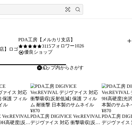
PDA工房【メルカリ支店】
フォロワー1026
3115
5
/5
優良ショップ
削除
検索
検索キーワードを入力
¥
870
¥
870
 Ver.REVIVAL
PDA工房 DIGIVICE Ver.REVIVAL
PDA工房 DIGIV
9H高硬度[反射
デジヴァイス 対応 衝撃吸収[反射
デジヴァイス 
ム 日本製
低減] 保護 フィルム 耐衝撃 日本
沢] 保護 フィ