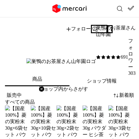
巣鴨のお茶屋さん
フォロー
質問する
山年園
フ
ォ
ロ
691
5
/5
ワ
ー
303
商品
ショップ情報
削除
検索
検索キーワードを入力
販売中
新着順
すべての商品