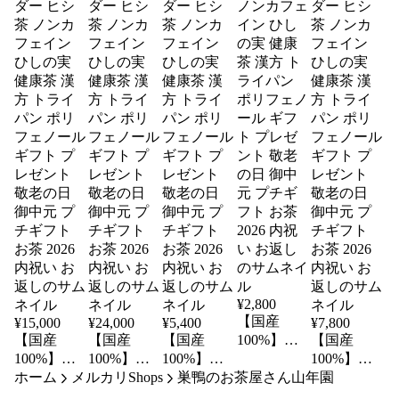
¥
2,800
【国産
¥
15,000
¥
24,000
¥
5,400
¥
7,800
【国産
【国産
【国産
100%】菱
【国産
100%】菱
100%】菱
100%】菱
の実粉末
100%】菱
ホーム
の実粉末
メルカリShops
の実粉末
の実粉末
巣鴨のお茶屋さん山年園
30g パウダ
の実粉末
30g×6袋セ
30g×10袋セ
30g×2袋セ
ー ヒシ茶
30g×3袋セ