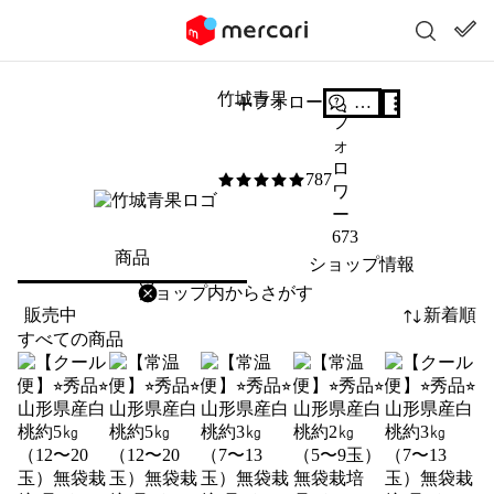
竹城青果
フォロー
質問する
フ
ォ
ロ
787
5
/5
ワ
ー
673
商品
ショップ情報
削除
検索
検索キーワードを入力
販売中
新着順
すべての商品