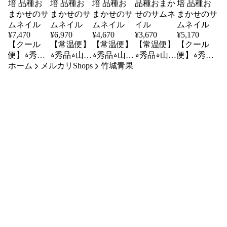
¥
7,470
¥
6,970
¥
4,670
¥
3,670
¥
5,170
【クール
【常温便】
【常温便】
【常温便】
【クール
便】⭐︎秀品⭐︎
⭐︎秀品⭐︎山形
⭐︎秀品⭐︎山形
⭐︎秀品⭐︎山形
便】⭐︎秀品⭐︎
ホーム
山形県産白
メルカリShops
県産白桃約
県産白桃約
竹城青果
県産白桃約
山形県産白
桃約5㎏
5㎏（12〜
3㎏（7〜13
2㎏（5〜9
桃約3㎏
（12〜20
20玉）無袋
玉）無袋栽
玉）無袋栽
（7〜13
玉）無袋栽
栽培 品種
培 品種お
培 品種お
玉）無袋栽
培 品種お
おまかせ
まかせ
まかせ
培 品種お
まかせ
まかせ