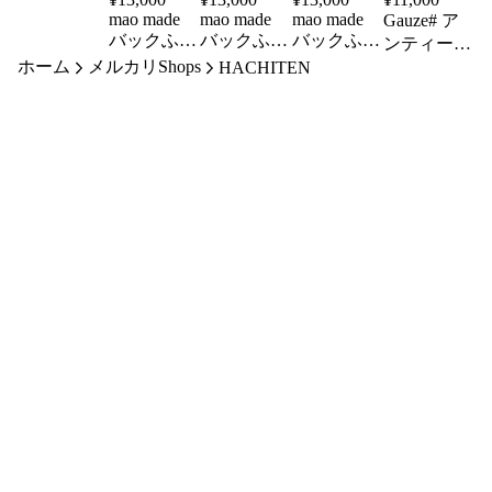
mao made
mao made
mao made
Gauze# ア
バックふり
バックふり
バックふり
ンティーク
ふりフリル
ふりフリル
ふりフリル
ホーム
メルカリShops
スリーブキ
HACHITEN
Vネックカ
Vネックカ
Vネックカ
ュリアスプ
ーディガン
ーディガン
ーディガン
ルオーバー
521125 ブ
521125 オ
521125 オ
G1087 ブ
ラック
リーブ
フ
ラック