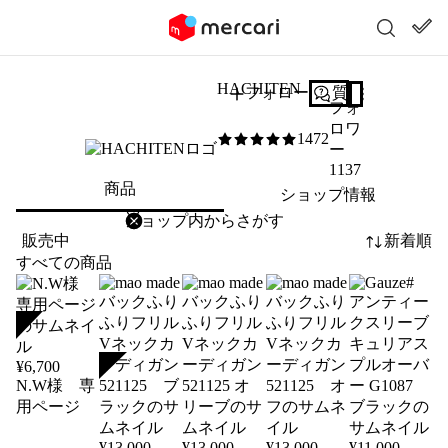
HACHITEN
フォロー
質問する
フォ
ロワ
1472
5
/5
ー
1137
商品
ショップ情報
削除
検索
検索キーワードを入力
販売中
新着順
すべての商品
SOLD
SOLD
¥
6,700
N.W様 専
用ページ
¥
13,000
¥
13,000
¥
13,000
¥
11,000