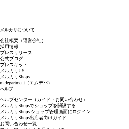
メルカリについて
会社概要（運営会社）
採用情報
プレスリリース
公式ブログ
プレスキット
メルカリUS
メルカリShops
m department（エムデパ）
ヘルプ
ヘルプセンター（ガイド・お問い合わせ）
メルカリShopsでショップを開設する
メルカリShops ショップ管理画面にログイン
メルカリShops出店者向けガイド
お問い合わせ一覧