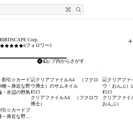
BIRDSCAPE Corp.
フォロワー1
6
5
/5
削除
検索
検索キーワードを入力
¥
515
¥
515
クリアファイルA4 （フクロウ
クリアファイ
博士）
おんぶ）
割引☆カードブ
種～身近な野鳥
・水辺の野鳥編