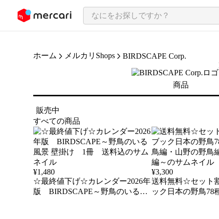
ンツにスキップ
ホーム
メルカリShops
BIRDSCAPE Corp.
商品
販売中
すべての商品
¥
1,480
¥
3,300
☆最終値下げ☆カレンダー2026年
送料無料☆セット
版 BIRDSCAPE～野鳥のいる風
ック日本の野鳥78
景 壁掛け 1冊 送料込
編・山野の野鳥編
～