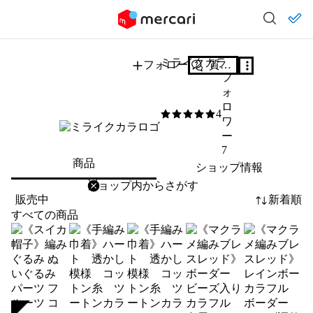
ミライクカラ
フォロー
質問する
フ
ォ
ロ
4
5
/5
ワ
ー
7
商品
ショップ情報
削除
検索
検索キーワードを入力
販売中
新着順
すべての商品
SOLD