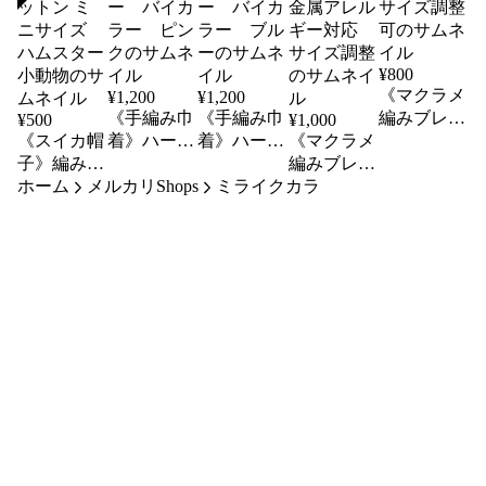
¥
800
《マクラメ
¥
1,200
¥
1,200
《手編み巾
《手編み巾
編みブレス
¥
500
¥
1,000
《スイカ帽
着》ハー
着》ハー
《マクラメ
レッド》レ
子》編みぐ
ト 透かし
ト 透かし
編みブレス
インボー
ホーム
るみ ぬい
メルカリShops
模様 コッ
模様 コッ
ミライクカラ
レッド》
カラフル
ぐるみ パ
トン糸 ツ
トン糸 ツ
ボーダー
ボーダー
ーツ フル
ートンカラ
ートンカラ
ビーズ入り
サイズ調整
ーツ コッ
ー バイカ
ー バイカ
カラフル
可
トン ミニ
ラー ピン
ラー ブル
金属アレル
サイズ ハ
ク
ー
ギー対応
ムスター
サイズ調整
小動物