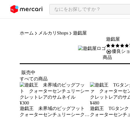
ンツにスキップ
ホーム
メルカリShops
遊戯屋
遊戯屋
5
/5
優良シ
商品
販売中
すべての商品
¥
300
¥
480
遊戯王 未界域のビッグフット
遊戯王 TGタン
クォーターセンチュリーシークレ
クォーターセンチ
ットレア
ットレア