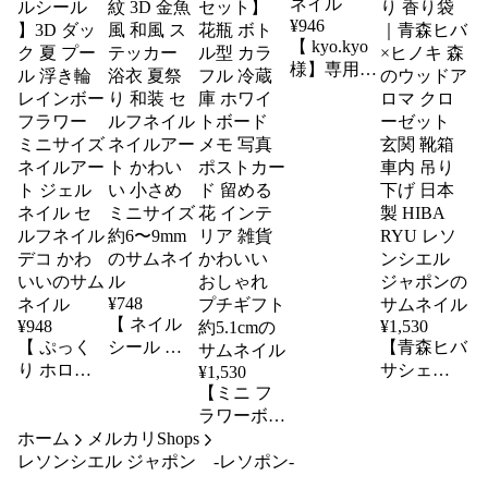
¥
946
【 kyo.kyo
様】専用ペ
ージ
¥
748
【 ネイル
¥
948
¥
1,530
【 ぷっく
シール 】
【青森ヒバ
り ホログ
鯉 錦鯉 和
サシェ
¥
1,530
ラム アヒ
柄 蓮 水紋
【ミニ フ
PRO】天然
ル ネイル
3D 金魚風
ラワーボト
木チップ入
ホーム
シール 】
メルカリShops
和風 ステ
ル マグネ
り 香り袋
レソンシエル ジャポン -レソポン-
3D ダック
ッカー 浴
ット 8個セ
｜青森ヒバ
夏 プール
衣 夏祭り
ット】 花
×ヒノキ 森