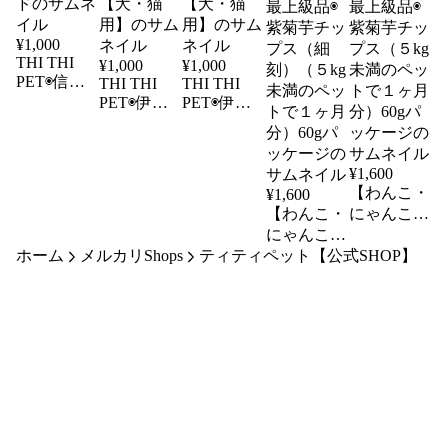
¥
1,000
THI THI
¥
1,000
¥
1,000
PET◉信州
THI THI
THI THI
産 鹿肉カ
PET◉伊勢
PET◉伊勢
リカリフー
志摩産マグ
志摩産マグ
ド
ロフレーク
ロチップ
【犬・猫
【犬・猫
¥
1,600
用】
用】
【わんこ・
¥
1,600
【わんこ・
にゃんこ用
にゃんこ用
健康管理食
ホーム
メルカリShops
ティティペット【公式SHOP】
健康管理食
品】◉最上
品】◉最上
級品◉紫菊
級品◉紫菊
芋チップス
芋チップス
（５kg未満
（細刻）
のペットで
（５kg未満
１ヶ月分）
のペットで
60gパッケ
１ヶ月分）
ージ
60gパッケ
ージ