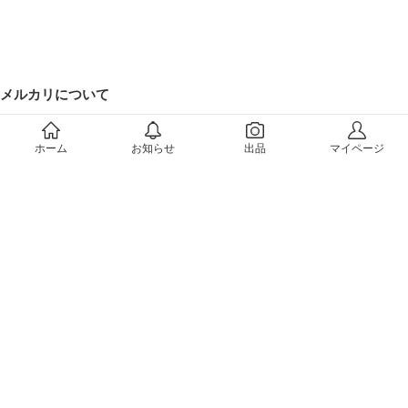
メルカリについて
会社概要（運営会社）
採用情報
ホーム
お知らせ
出品
マイページ
プレスリリース
公式ブログ
プレスキット
メルカリUS
メルカリShops
m department（エムデパ）
ヘルプ
ヘルプセンター（ガイド・お問い合わせ）
メルカリShopsでショップを開設する
メルカリShops ショップ管理画面にログイン
メルカリShops出店者向けガイド
お問い合わせ一覧