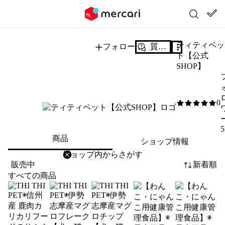
ティティペッ
フォロー
質問する
ト【公式
SHOP】
0
0
/5
5
商品
ショップ情報
削除
検索
検索キーワードを入力
販売中
新着順
すべての商品