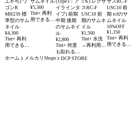
¥
5,300
Tint+ 再利
用できる
テールラン
10%OFF
¥
1,350
プ スモー
¥
4,300
¥
1,500
Tint+ 再利
Tint+ 再利
クフィルム
Tint+ 水洗
¥
2,800
用できる
用できる
フェアレデ
Tint+ 何度
→再利用
エンブレム
ヘッドライ
ィZ RZ34
も貼れる
Ok エンブ
スモークフ
ホーム
ト スモー
メルカリShops
ヘッドライ
レム スモ
DCP STORE
ィルム (ス
クフィルム
ト スモー
ークフィル
モーク
(スティン
クフィルム
ム (ブラッ
20％) レク
グレーは施
スカイライ
クスモーク
サスRC-F
工不可) ワ
ン V37
5％) レクサ
USC10 前
ゴンR
(Type3：ア
スRC-F
期 rcf
MH23S 標
イラインタ
USC10 前
準型
イプ) 前期
期
中期 後期