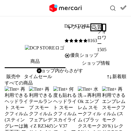
DCP STORE
フォロー
質問する
フォ
ロワ
8163
5
/5
ー
1505
優良ショップ
商品
ショップ情報
削除
検索
検索キーワードを入力
販売中
タイムセール
新着順
すべての商品