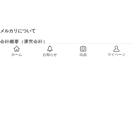
メルカリについて
会社概要（運営会社）
採用情報
プレスリリース
ホーム
お知らせ
出品
マイページ
公式ブログ
プレスキット
メルカリUS
メルカリShops
m department（エムデパ）
ヘルプ
ヘルプセンター（ガイド・お問い合わせ）
メルカリShopsでショップを開設する
メルカリShops ショップ管理画面にログイン
メルカリShops出店者向けガイド
お問い合わせ一覧