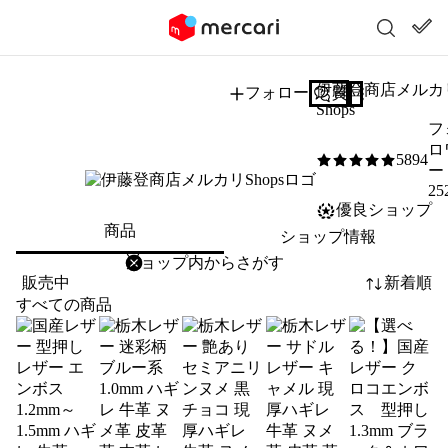
伊藤登商店メルカ
フォロー
質問する
Shops
フ
ロ
5894
5
/5
ー
25
優良ショップ
商品
ショップ情報
削除
検索
検索キーワードを入力
販売中
新着順
すべての商品