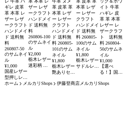
¥
2,000
¥
1,800
栃木レザー
栃木レザー
¥
1,800
¥
1,000
迷彩柄 ブ
¥
1,000
栃木レザー
サドルレザ
【選べ
国産レザー
ルー系
艶ありセミ
ー キャメ
る！】国産
型押しレザ
1.0mm ハギ
アニリンヌ
ル 現厚ハ
レザー ク
ホーム
ー エンボ
メルカリShops
レ 牛革 ヌ
伊藤登商店メルカリShops
メ 黒 チョ
ギレ 牛革
ロコエンボ
ス 1.2mm～
メ革 皮革
コ 現厚ハ
ヌメ革 皮
ス 型押し
1.5mm ハギ
革 本革 レ
ギレ 牛革
革 革 本革
1.3mm ブラ
レ 牛革 ハ
ザー レザ
ヌメ革 皮
レザー レ
ック＆ホワ
ギレ 皮革
ークラフト
革 革 本革
ザークラフ
イト 牛革
革 本革 レ
ハンドメイ
レザー レ
ト ハンド
ハギレ 皮
ザー レザ
ド 送料無
ザークラフ
メイド 送
革 革 本革
ークラフト
料
ト ハンド
料無料
レザー レ