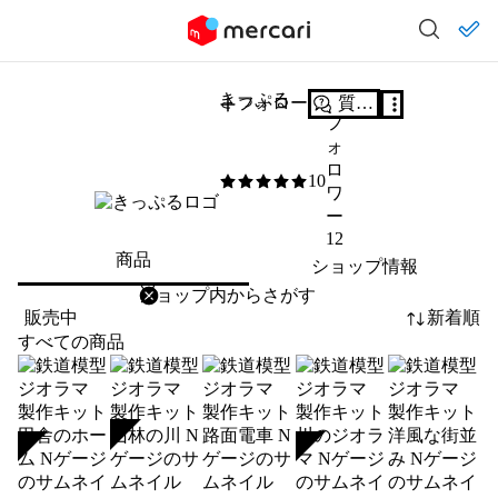
きっぷる
フォロー
質問する
フ
ォ
ロ
10
5
/5
ワ
ー
12
商品
ショップ情報
削除
検索
検索キーワードを入力
販売中
新着順
すべての商品
SOLD
SOLD
SOLD