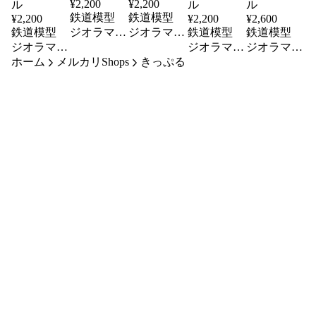
¥
2,200
¥
2,200
鉄道模型
鉄道模型
¥
2,200
¥
2,200
¥
2,600
鉄道模型
ジオラマ
ジオラマ
鉄道模型
鉄道模型
ジオラマ
製作キット
製作キット
ジオラマ
ジオラマ
ホーム
製作キット
メルカリShops
山林の川 N
路面電車 N
きっぷる
製作キット
製作キット
田舎のホー
ゲージ
ゲージ
川のジオラ
洋風な街並
ム Nゲージ
マ Nゲージ
み Nゲージ