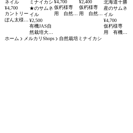
¥
4,700
¥
2,400
仮朽様専
仮朽様専
¥
4,700
カントリー
用 自然栽
用 自然栽
ぽん太様専
培ユキホマ
培ユキホマ
¥
2,500
¥
4,700
用 ユキホ
有機JAS自
レ4Kg
レ2Kg
仮朽様専
マレ大豆
然栽培大豆
用 有機
4kg
ホーム
メルカリShops
ユキホマレ
自然栽培ミナイカシ
JAS自然栽
2kg 北海道
培大豆ユキ
十勝産 ミ
ホマレ4kg
ナイカシ★
北海道十勝
産