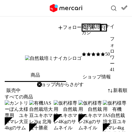
自然栽培ミナイ
フォロー
質問する
カシ
フ
ォ
ロ
50
5
/5
ワ
ー
41
商品
ショップ情報
削除
検索
検索キーワードを入力
販売中
新着順
すべての商品
SOLD
SOLD
SOLD
SOLD
SOLD