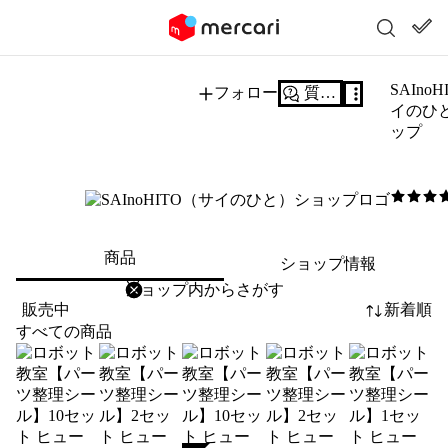
SAIno
フォロー
質問する
イのひ
ップ
5
/5
商品
ショップ情報
削除
検索
検索キーワードを入力
販売中
新着順
すべての商品