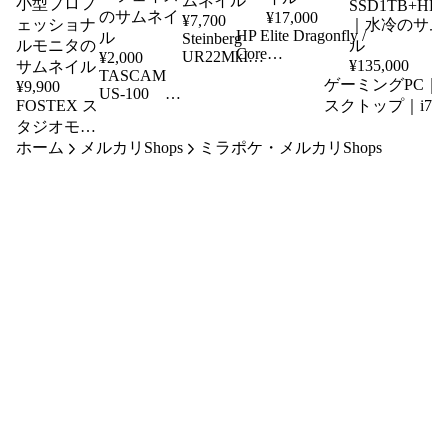
¥
17,000
¥
7,700
HP Elite Dragonfly /
Steinberg
Core
UR22MkII
¥
2,000
¥
135,000
i5/8GB/256GB/Win11
TASCAM
オーディオ
ゲーミングPC｜
¥
9,900
/ 軽量ノート / タッ
US-100
インターフ
FOSTEX ス
スクトップ｜i7-
チパネル
USBオーデ
ェース
タジオモニ
11700K｜
ィオインタ
ホーム
タスピー
メルカリShops
ミラポケ・メルカリShops
RTX3060Ti｜32G
ーフェイス
カ ブラッ
｜
SSD1TB+HDD1T
ク ペア
｜水冷
小型プロフ
ェッショナ
ルモニタ