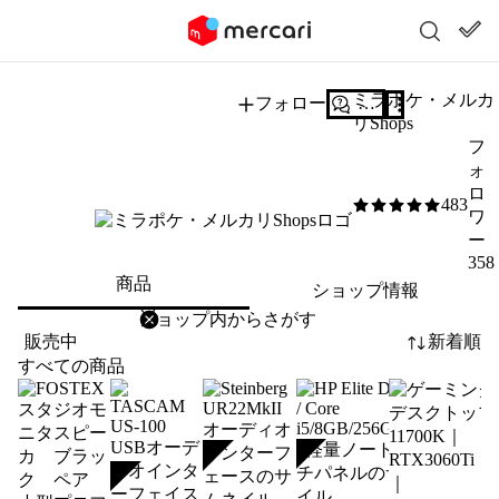
ミラポケ・メルカ
フォロー
質問する
リShops
フ
ォ
ロ
483
5
/5
ワ
ー
358
商品
ショップ情報
削除
検索
検索キーワードを入力
販売中
新着順
すべての商品
SOLD
SOLD
SOLD