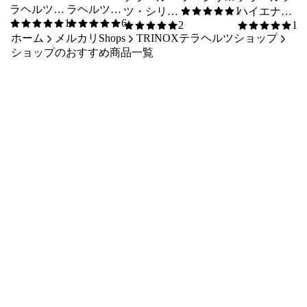
ラヘルツハ
ラヘルツ・
1
ツ・シリコ
ンフェイス
ハイエナジ
5
/5
1
6
イエナジー
シリコンフ
2
1
ンフェイス
マスク+テ
ーボトル Set
5
/5
5
/5
5
/5
5
/5
トルマリン
ホーム
メルカリShops
ェイスマス
TRINOXテラヘルツショップ
マスク+テ
ラヘルツ ポ
30ml（ポン
クリーム
ショップのおすすめ商品一覧
ク （テラ
ラヘルツ ス
ンプボトル
プ＋スプレ
(テラヘルツ
ヘルツシー
30ml
プレーボト
ー）シール
シール付
ル付き）
ル 30ml
付
き）