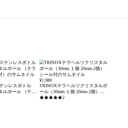
¥
1,980
ステンレスボトル
TRINOXテラヘルツクリスタルボ
スタルボール （テラ
ール（30mm １個 20mm 2個）シ
2
付）
ール付
5
/5