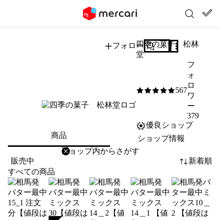
四季の菓子 松林
フォロー
質問する
堂
フ
ォ
ロ
567
5
/5
ワ
ー
379
優良ショップ
商品
ショップ情報
削除
検索
検索キーワードを入力
販売中
新着順
すべての商品