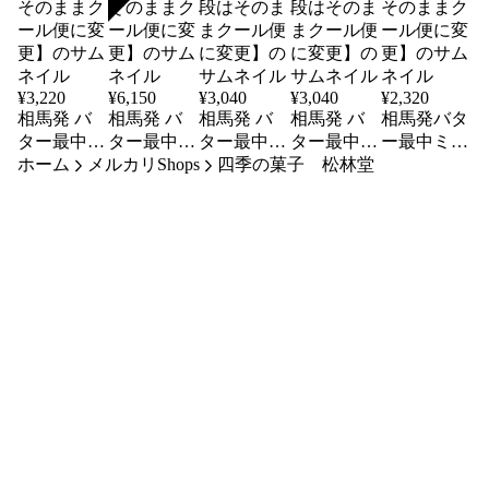
SOLD
¥
3,220
¥
6,150
¥
3,040
¥
3,040
¥
2,320
相馬発 バ
相馬発 バ
相馬発 バ
相馬発 バ
相馬発バタ
ター最中
ター最中
ター最中
ター最中
ー最中ミッ
ホーム
15_1 注文
メルカリShops
ミックス
ミックス
四季の菓子 松林堂
ミックス
クス10＿2
分【値段は
30【値段は
14＿2【値
14＿1 【値
【値段はそ
そのままク
そのままク
段はそのま
段はそのま
のままクー
ール便に変
ール便に変
まクール便
まクール便
ル便に変
更】
更】
に変更】
に変更】
更】