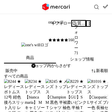
one's will
フォロー
質問する
フ
ォ
ロ
160
5
/5
ワ
ー
71
商品
ショップ情報
削除
検索
検索キーワードを入力
販売中
新着順
すべての商品