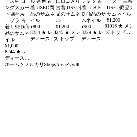
¥
1,200
81016 ★ メン
¥
800
¥
1,200
¥
900
8234 ★ レ
8245 ★ メン
8229 ★ レ
ズ トップス
ディース
ズ トップス
ディース
【Ciaopanic】
トップス
【Champion】
トップス
Lサイズ ブル
¥
1,000
8244 ★ レ
【bianca
M 黒色 半袖
【GU】S
ー色 長袖セ
ディース
maria】 M
Ｔシャツ 袖
濃いピンク
ーター 古着
ホーム
ボトムス
メルカリShops
キャミソー
にロゴ入り
色 半袖Ｔ
USED商品
one's will
12号 紺色
ル 茶色 古
古着 USED商
シャツ 古
後ろスリッ
着 USED商
品
着 ＵＳＥ
ト入り レ
品
Ｄ商品
ース柄 ロ
ングスカー
ト 裏地キ
ュプラ 古
着 USED商
品