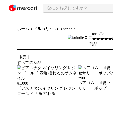
ンツにスキップ
ホーム
メルカリShops
torindle
torindle
5
/5
商品
販売中
すべての商品
¥
900
ヘアゴム 可愛い
¥
1,000
ピアスチタン/イヤリング レジン
サリー ポップ
ゴールド 四角 揺れる