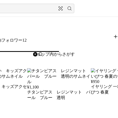
フォロワー12
8
削除
検索
検索キーワードを入力
¥
950
 キッズアクセ
イヤリング 一粒 ブルー 小ぶり い
¥
1,100
チタンピアス レジンマット パ
びつ 春夏
ール ブルー 透明