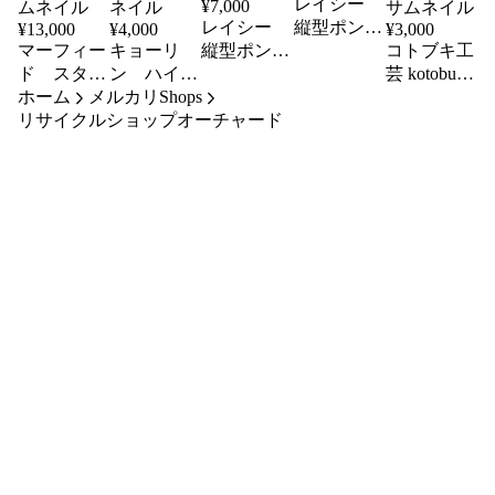
レイシー
¥
7,000
レイシー
縦型ポンプ
¥
13,000
¥
4,000
¥
3,000
P-301V
マーフィー
キョーリ
縦型ポン
コトブキ工
ド スタン
ン ハイブ
プ P-425S
芸 kotobuki
ホーム
ダードクラ
メルカリShops
ローエアー
パワーサー
リサイクルショップオーチャード
シック 浄
ポンプC-
モ ET-600X
8000
水器