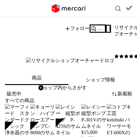
リサイク
フォロー
質問する
プオーチ
5
/5
商品
ショップ情報
削除
検索
検索キーワードを入力
販売中
新着順
すべての商品
SOLD
SOLD
SOLD
¥
15,000