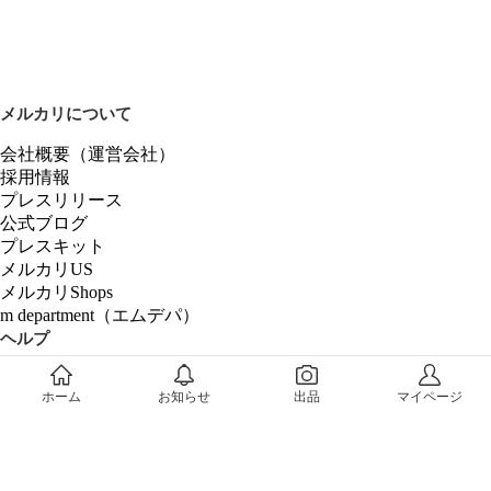
メルカリについて
会社概要（運営会社）
採用情報
プレスリリース
公式ブログ
プレスキット
メルカリUS
メルカリShops
m department（エムデパ）
ヘルプ
ヘルプセンター（ガイド・お問い合わせ）
ホーム
お知らせ
出品
マイページ
メルカリShopsでショップを開設する
メルカリShops ショップ管理画面にログイン
メルカリShops出店者向けガイド
お問い合わせ一覧