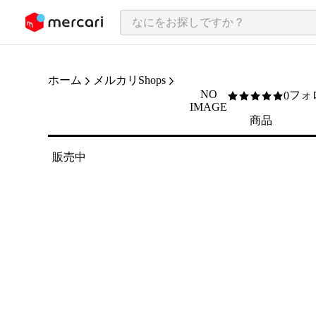
ンツにスキップ
ホーム
メルカリShops
NO
フォ
0
0
/5
IMAGE
商品
販売中