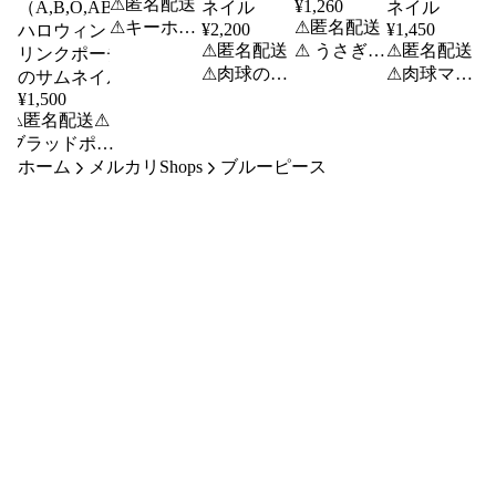
⚠匿名配送
¥
1,260
⚠キーホル
⚠匿名配送
¥
2,200
¥
1,450
ダー 入れ
⚠匿名配送
⚠ うさぎ耳
⚠匿名配送
歯
⚠肉球のリ
のニット帽
⚠肉球マグ
ストレスト
大人用
カップ 全3
¥
1,500
⚠匿名配送⚠
マウスレス
種類 三毛
ブラッドポー
ト 猫 肉球
猫 とら 黒
チ ドリンク用
ホーム
メルカリShops
ブルーピース
猫
ブラッドバッ
グ 4つセット
（A,B,O,AB）
ハロウィン ド
リンクポーチ