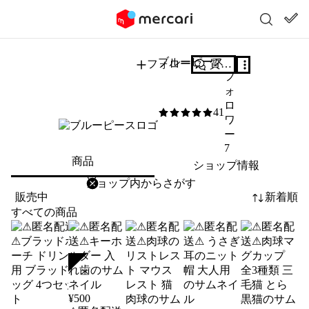
ブルーピース
フォロー
質問する
フ
ォ
ロ
41
5
/5
ワ
ー
7
商品
ショップ情報
削除
検索
検索キーワードを入力
販売中
新着順
すべての商品
SOLD
¥
500