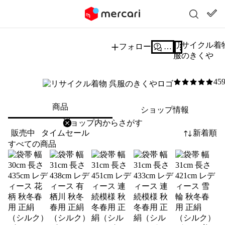
リサイクル着物
フォロー
質問する
服のきくや
45
5
/5
商品
ショップ情報
削除
検索
検索キーワードを入力
販売中
タイムセール
新着順
すべての商品