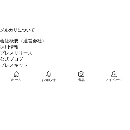
メルカリについて
会社概要（運営会社）
採用情報
プレスリリース
公式ブログ
プレスキット
メルカリUS
メルカリShops
ホーム
お知らせ
出品
マイページ
m department（エムデパ）
ヘルプ
ヘルプセンター（ガイド・お問い合わせ）
メルカリShopsでショップを開設する
メルカリShops ショップ管理画面にログイン
メルカリShops出店者向けガイド
お問い合わせ一覧