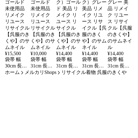
¥
15,500
¥
10,000
¥
14,400
¥
14,400
¥
14,400
袋帯 幅
袋帯 幅
袋帯 幅
袋帯 幅
袋帯 幅
30cm 長さ
31cm 長さ
31cm 長さ
31cm 長さ
31cm 長さ
ホーム
435cm レデ
メルカリShops
438cm レデ
451cm レデ
リサイクル着物 呉服のきくや
433cm レデ
421cm レデ
ィース 花
ィース 有
ィース 連
ィース 連
ィース 雪
柄 秋冬春
栖川 秋冬
続模様 秋
続模様 秋
輪 秋冬春
用 正絹
春用 正絹
冬春用 正
冬春用 正
用 正絹
（シルク）
（シルク）
絹（シル
絹（シル
（シルク）
ゴールド
ゴールド
ク）ゴール
ク）グレー
グレー 美
未使用品
未使用品
ド 美品 リ
美品 リメ
品 リメイ
リメイク
リメイク
メイク リ
イク リユ
ク リユー
リユース
リユース
ユース リ
ース リサ
ス リサイ
リサイクル
リサイクル
サイクル
イクル【呉
クル【呉服
【呉服のき
【呉服のき
【呉服のき
服のきく
のきくや】