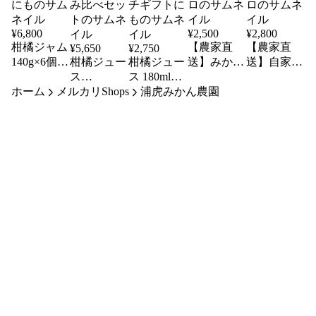
¥
6,800
¥
2,500
¥
2,800
柑橘ジャム
【農家直
【農家直
¥
5,650
¥
2,750
140g×6個＆
柑橘ジュー
柑橘ジュー
送】みかん
送】自家農
ジュース
ス
ス 180ml×5
畑で育った
園のみかん
ホーム
180ml×6本
メルカリShops
180ml×12本
本｜果汁
浦虎みかん農園
レモン ち
畑で作った
｜農家直
｜果汁
100％スト
ょっと訳あ
きれいめレ
送・ギフト
100％スト
レート・プ
り 約2キ
モン 2キ
にも
レート・飲
チギフトに
ロ
ロ
み比べセッ
も
ト