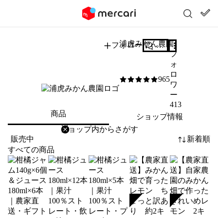
浦虎みかん農園
フォロー
質問する
フ
ォ
ロ
965
5
/5
ワ
ー
413
商品
ショップ情報
削除
検索
検索キーワードを入力
販売中
新着順
すべての商品
SOLD
SOLD