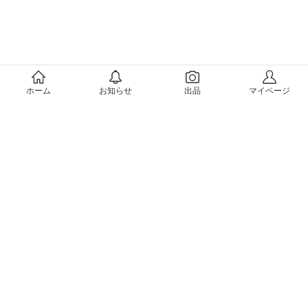
メルカリについて
ホーム
お知らせ
出品
マイページ
会社概要（運営会社）
採用情報
プレスリリース
公式ブログ
プレスキット
メルカリUS
メルカリShops
m department（エムデパ）
ヘルプ
ヘルプセンター（ガイド・お問い合わせ）
メルカリShopsでショップを開設する
メルカリShops ショップ管理画面にログイン
メルカリShops出店者向けガイド
お問い合わせ一覧