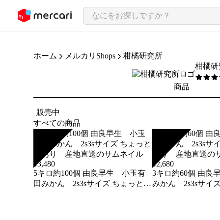
ンツにスキップ
ホーム
メルカリShops
柑橘研究所
柑橘研
5
/5
商品
販売中
すべての商品
SOLD
SOLD
¥
3,480
¥
2,680
5キロ約100個 由良早生 小玉有
3キロ約60個 由良早生 小玉有田
田みかん 2s3sサイズ ちょっと訳
みかん 2s3sサイ
あり 産地直送
り 産地直送