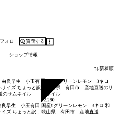
フォロー
質問する
ショップ情報
新着順
SOLD
¥
2,280
国産‼︎グリーンレモン 3キロ 和
sサイズ ちょっと訳あ
歌山県 有田市 産地直送