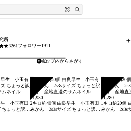
究所
フォロワー1911
3261
削除
検索
検索キーワードを入力
SOLD
SOLD
¥
1,980
¥
1,280
2キロ約40個 由良早生 小玉有田
1キロ約20個 由良早生 小玉有田
ズ ちょっと訳あ
みかん 2s3sサイズ ちょっと訳あ
みかん 2s3
り 産地直送
り 産地直送