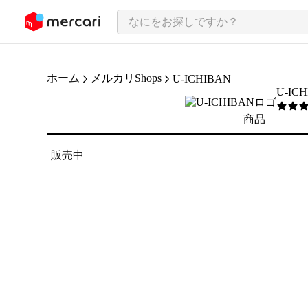
ンツにスキップ
ホーム
メルカリShops
U-ICHIBAN
U-IC
5
/5
商品
販売中