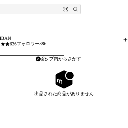
HIBAN
フォロワー886
636
削除
検索
検索キーワードを入力
出品された商品がありません