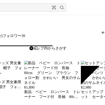
フォロワー39
23
削除
検索
検索キーワードを入力
SOLD
女兼用
¥
1,890
¥
2,980
新品 ベビー ロンパース トレ
セットアップ
ーナー フード付 長袖 80cm
ット セータ
グリーン ブラウン フォロー
レアパンツ 