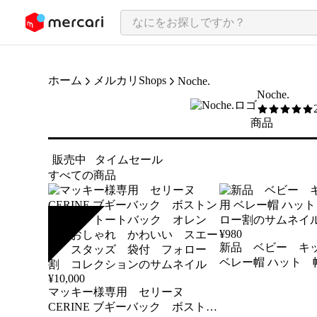
ンツにスキップ
ホーム
メルカリShops
Noche.
Noche.
5
/5
商品
販売中
タイムセール
すべての商品
SOLD
¥
980
新品 ベビー キッズ 男
ベレー帽 ハット 帽子 フォロ
ー割
¥
10,000
マッキー様専用 セリーヌ
CERINE ブギーバック ボストン