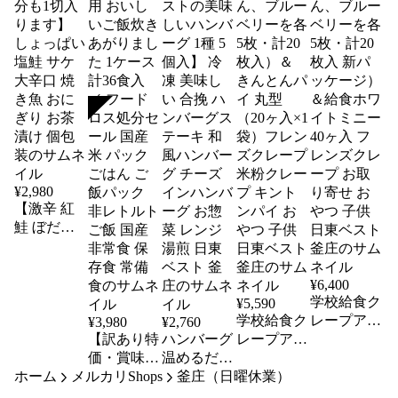
SOLD
¥
2,980
【激辛 紅
鮭 ぼだっ
こ 切り身
お試し5パ
ック ※尾
¥
6,400
に近い部分
学校給食ク
¥
5,590
も1切入り
学校給食ク
レープアイ
¥
3,980
¥
2,760
ます】 し
【訳あり特
ハンバーグ
レープアイ
ス4種（ヨ
ょっぱい
価・賞味期
温めるだけ
ス4種（ヨ
ーグルト
ホーム
塩鮭 サケ
メルカリShops
限2026年6
【デミ・和
釜庄（日曜休業）
ーグルト
風、いち
大辛口 焼
月24日】パ
風・チーズ
風、いち
ご、みか