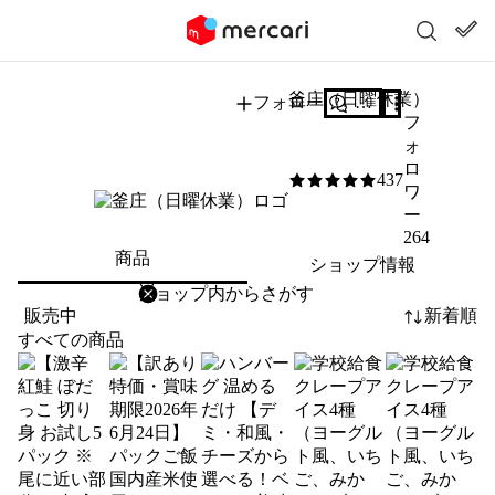
釜庄（日曜休業）
フォロー
質問する
フ
ォ
ロ
437
5
/5
ワ
ー
264
商品
ショップ情報
削除
検索
検索キーワードを入力
販売中
新着順
すべての商品