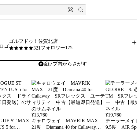
ゴルフドゥ！佐賀北店
フォロワー175
321
5
/5
削除
検索
検索キーワードを入力
¥
13,760
¥
19,760
E ST MAX
キャロウェイ MAVRIK MAX
テーラーメイド
 5 for
21度 Diamana 40 for Callaway
9.5度 AIR S
フレックス ドライ
SRフレックス ユーティリテ
ックス ドラ