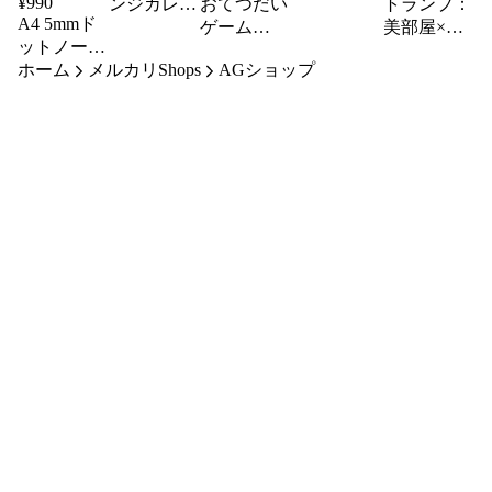
¥
990
ンジカレン
おてつだい
トランプ：
A4 5mmド
ダー
ゲーム
美部屋×汚
ットノート
（A2ポス
部屋
ホーム
（オリジナ
メルカリShops
AGショップ
CARD
ター）
ルキャラク
ター）