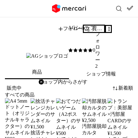
AGショップ
フォロー
質問する
フ
ォ
ロ
0
0
/5
ワ
ー
2
商品
ショップ情報
削除
検索
検索キーワードを入力
販売中
新着順
すべての商品
¥
2,500
汚部屋脱却
¥
1,500
捨活チャレ
カルタ
¥
500
¥
1,500