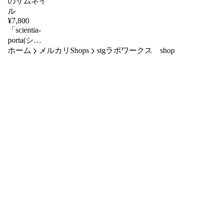
¥
7,800
「scientia-
porta(シエ
ホーム
ンティア-
メルカリShops
stgラボワークス shop
ポルタ)」