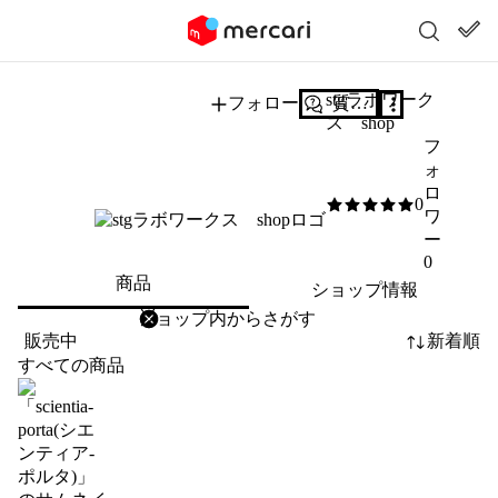
stgラボワーク
フォロー
質問する
ス shop
フ
ォ
ロ
0
0
/5
ワ
ー
0
商品
ショップ情報
削除
検索
検索キーワードを入力
販売中
新着順
すべての商品