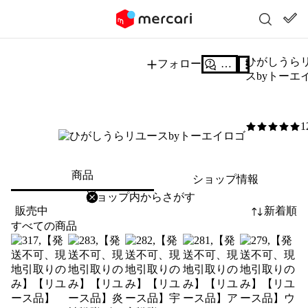
ひがしうら
フォロー
質問する
スbyトーエ
1
5
/5
商品
ショップ情報
削除
検索
検索キーワードを入力
販売中
新着順
すべての商品