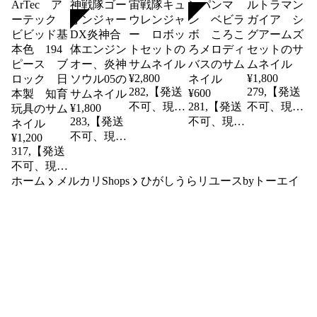
SOLD
SOLD
¥
2,800
¥
1,800
282,【発送
279,【発送
¥
600
不可、現地
281,【発送
不可、現地
¥
1,800
283,【発送
引取りの
不可、現地
引取りの
不可、現地
み】【リユ
引取りの
み】【リユ
¥
1,200
317,【発送
引取りの
ース品】宇
み】【リユ
ース品】ウ
不可、現地
み】【リユ
宙戦隊キュ
ース品】ア
ルトラマン
ホーム
引取りの
メルカリShops
ース品】炎
ウレンジャ
ひがしうらリユースbyトーエイ
ンパンマ
ガイア シ
み】【リユ
神戦隊ゴー
ー ロボッ
ン ベビラ
グアームズ
ース品】
オンジャー
トセット
ボ ころこ
セット
ArTec ア
DX炎神合
ろメロディ
ーテック
体エンジン
バス
ビビッド基
オー、炎神
本色 194
ソウル05
ピース ブ
ロック 日
本製 知育