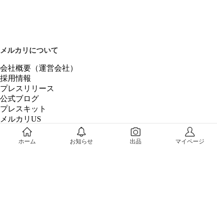
メルカリについて
会社概要（運営会社）
採用情報
プレスリリース
公式ブログ
プレスキット
メルカリUS
メルカリShops
m department（エムデパ）
ホーム
お知らせ
出品
マイページ
ヘルプ
ヘルプセンター（ガイド・お問い合わせ）
メルカリShopsでショップを開設する
メルカリShops ショップ管理画面にログイン
メルカリShops出店者向けガイド
お問い合わせ一覧