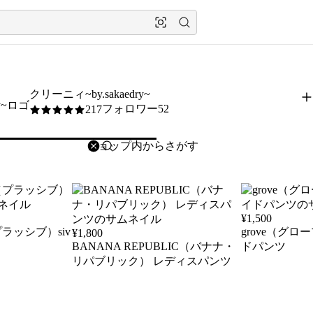
クリーニィ~by.sakaedry~
フォロワー52
217
5
/5
削除
検索
検索キーワードを入力
¥
1,500
プラッシブ）siv
grove（グロ
¥
1,800
BANANA REPUBLIC（バナナ・
ドパンツ
リパブリック） レディスパンツ