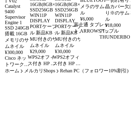
¥
6,000
富士通 タブレッ
¥
18,000
ト ARROWS Tab
アップル
Q5010/EEG
THUNDERBOL
C(N4020)-1.1GHZ
DISPLAY27 27
4GB 64GB 10.1イ
ンチ A1407 カメ
¥
29,000
¥
30,000
¥
300,000
ンチ タッチ
ラ
WPS2オフィ
WPS2オフィ
Cisco ネッ
WIN11P 無線
THUNDERBOL
ス付き HP ワ
ス付き HP ワ
トワークス
BLUETOOTH カ
※ケーブルカバ
ークステーシ
ークステーシ
ホーム
イッチ用ス
メルカリShops
Rehan PC（フォロワー10%割引)
メラ
ー切れ有り、液
ョン
ョン
ーパーバイ
晶カバー欠け有
Z2G3DM
Z2G3DM
ザモジュー
り※
X(E3-
X(E3-
ル C9400-
1225V5)4C-
1225V5)4C-
SUP-1 V02
3.3GHZ
3.3GHZ
Catalyst
16GB(8GB×2)
16GB(8GB×2)
9400
SSD256GB
SSD256GB
Supervisor
WIN11P
WIN11P
Engine 1
DISPLAY
DISPLAY
SSD 240GB
PORTケーブ
PORTケーブ
搭載 16GB
ル 新品KB・
ル 新品KB・
メモリ