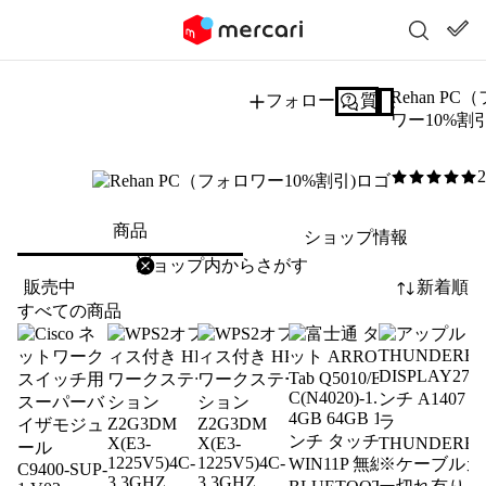
Rehan PC
フォロー
質問する
ワー10%割引
5
/5
商品
ショップ情報
削除
検索
検索キーワードを入力
販売中
新着順
すべての商品