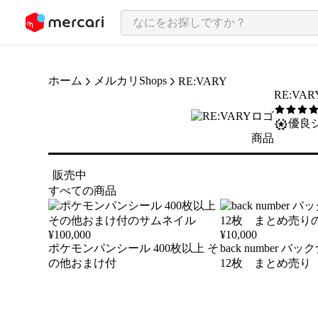
ンツにスキップ
ホーム
メルカリShops
RE:VARY
RE:VAR
5
/5
優良
商品
販売中
すべての商品
¥
100,000
¥
10,000
ポケモンパンシール 400枚以上 そ
back number バ
の他おまけ付
12枚 まとめ売り