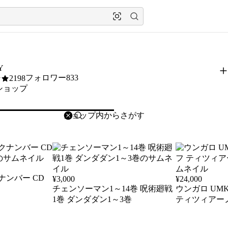
Y
フォロワー833
2198
ショップ
削除
検索
検索キーワードを入力
ックナンバー CD
¥
3,000
¥
24,000
チェンソーマン1～14巻 呪術廻戦
ウンガロ UMK
1巻 ダンダダン1～3巻
ティツィアー