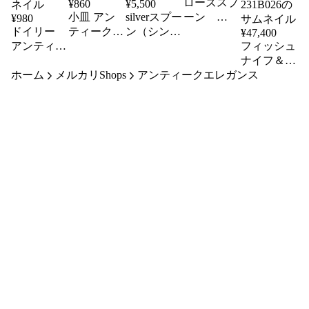
ローズスプ
¥
860
¥
5,500
小皿 アン
silverスプー
ーン
¥
980
231B031
ドイリー
ティーク
ン（シンプ
¥
47,400
アンティー
ワイマール
ル）
フィッシュ
231B032
ク インテ
社
ナイフ＆フ
ホーム
リア イギ
メルカリShops
アンティークエレガンス
ォーク（６
リス
本セット）
231B026