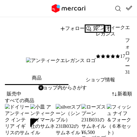
アンティークエ
フォロー
質問する
レガンス
フ
ォ
ロ
17
5
/5
ワ
ー
31
商品
ショップ情報
削除
検索
検索キーワードを入力
販売中
新着順
すべての商品
SOLD
¥
6,500