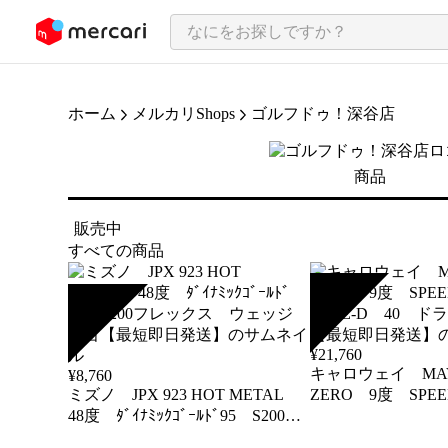
ンツにスキップ
ホーム
メルカリShops
ゴルフドゥ！深谷店
商品
販売中
すべての商品
SOLD
SOLD
¥
21,760
キャロウェイ MAVR
¥
8,760
ミズノ JPX 923 HOT METAL
ZERO 9度 SPE
48度 ﾀﾞｲﾅﾐｯｸｺﾞｰﾙﾄﾞ95 S200フ
TYPE-D 40 
レックス ウェッジ 中古【最短
【最短即日発送】