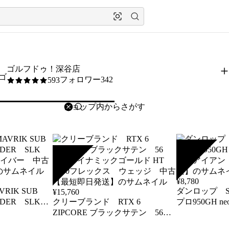
ゴルフドゥ！深谷店
フォロワー342
593
5
/5
削除
検索
検索キーワードを入力
SOLD
SOLD
¥
8,780
IK SUB
ダンロップ SR
¥
15,760
EDER SLK
クリーブランド RTX 6
プロ950GH 
ドライバー 中古
ZIPCORE ブラックサテン 56
アイアン 中
度 ダイナミックゴールド HT