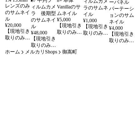
¥
5,000
¥
1,000
¥
20,000
【現地引き
【現地引き
¥
4,000
【現地引き
取りのみ
¥
48,000
取りのみ
【現地引き
取りのみ
【現地引き
リユース
リユース
取りのみ
リユース
取りのみ
品】
品】Canon
リユース
品】SMC
FUJIFILM
ホーム
メルカリShops
リユース
御嵩町
EOS100 フ
品】キャス
PENTAX
instax mini
品】ASAHI
ィルムカメ
ター付き
67 MACRO
8+ 本体
PENTAX
ラ
ポスターパ
1:4 135mm
Vanilla
67 中判フ
ネル パー
レンズのみ
ィルムカメ
テーション
ラ 後期型