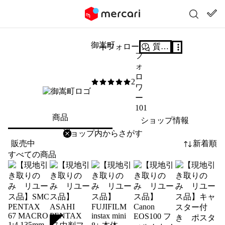
御嵩町
フォロー
質問する
フ
ォ
ロ
2
5
/5
ワ
ー
101
商品
ショップ情報
削除
検索
検索キーワードを入力
販売中
新着順
すべての商品
SOLD