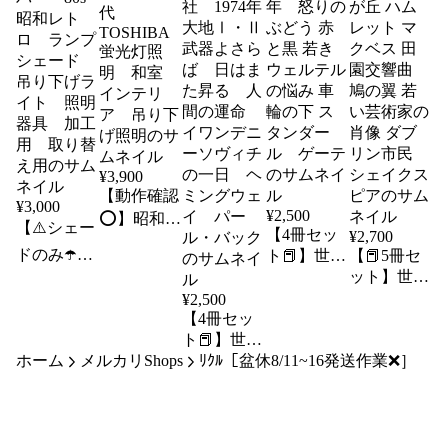
¥
3,900
【動作確認
¥
3,000
¥
2,500
⭕️】昭和レ
【⚠️シェー
【4冊セッ
¥
2,700
トロ
ドのみ☂️】
ト📕】世界
【📕5冊セ
1970〜80年
文学全集
ット】世界
照明カバ
代
1974年 怒
文学全集
¥
2,500
ー 80s 昭
TOSHIBA
【4冊セッ
りのぶどう
1974年 嵐
和レトロ
蛍光灯照
ト📕】世界
赤と黒 若
が丘 ハム
ランプシェ
明 和室
ホーム
メルカリShops
文学全集
ﾘｸﾙ［盆休8/11~16発送作業❌］
きウェルテ
レット マ
ード 吊り
インテリ
講談社
ルの悩み
クベス 田
下げライ
ア 吊り下
1974年 大
車輪の下
園交響曲
ト 照明器
げ照明
地Ⅰ・Ⅱ
スタンダー
鳩の翼 若
具 加工
武器よさら
ル ゲーテ
い芸術家の
用 取り替