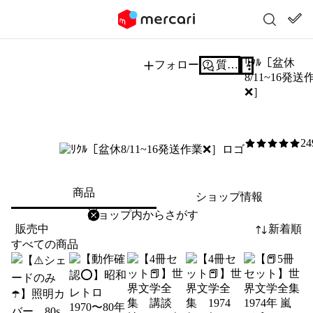
ﾘｸﾙ［盆休
フォロー
質問する
8/11~16発送
❌］
24
5
/5
商品
ショップ情報
削除
検索
検索キーワードを入力
販売中
新着順
すべての商品