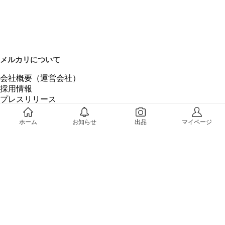
メルカリについて
会社概要（運営会社）
採用情報
プレスリリース
公式ブログ
プレスキット
ホーム
お知らせ
出品
マイページ
メルカリUS
メルカリShops
m department（エムデパ）
ヘルプ
ヘルプセンター（ガイド・お問い合わせ）
メルカリShopsでショップを開設する
メルカリShops ショップ管理画面にログイン
メルカリShops出店者向けガイド
お問い合わせ一覧