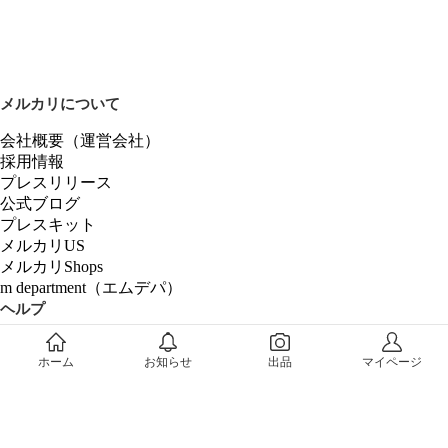
メルカリについて
会社概要（運営会社）
採用情報
プレスリリース
公式ブログ
プレスキット
メルカリUS
メルカリShops
m department（エムデパ）
ヘルプ
ヘルプセンター（ガイド・お問い合わせ）
ホーム
お知らせ
出品
マイページ
メルカリShopsでショップを開設する
メルカリShops ショップ管理画面にログイン
メルカリShops出店者向けガイド
お問い合わせ一覧