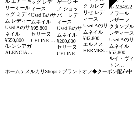
SOLD
¥
95,800
セリーヌ
¥
42,800
¥
550,800
CELINE シ
¥
200,800
エルメス
バレンシアガ
ョルダーバ
セリーヌ
HERMES
BALENCIAGA
¥
53,800
ッグ ダー
CELINE ハ
スカーフ
トートバッグ
ルイ・ヴィ
クブラウン
ンドバッグ
カレプリセ
Bel Air ベルエ
トン
レザー シ
ラゲージ
Les
LOUIS
ア 805481 ブラ
ホーム
メルカリShops
ブランドオフ◆クーポン配布中
ョルダーバ
ナノショッ
Legendes de
VUITTON
ック レザー ベ
ッグ レデ
パー 2WAY
l'Arbre プリ
ハンドバッ
ル エアー キャ
ィース
レザー ラ
ーツ シル
グ ノクタ
リーオール バ
Used B
ゲージ ナ
ク カレプ
ンブル エ
ッグ ミディア
ノ ショッ
リセ レデ
ピ ノワー
ム レディース
パー レデ
ィース
ル M54522
Used A
ィース
Used A
ノワール
Used B
レザー ノ
クタンブル
レディース