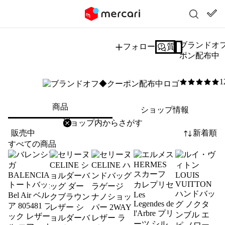
ブランドオ
フォロー
質問する
ポン配布中
1
5
/5
商品
ショップ情報
削除
検索
検索キーワードを入力
販売中
新着順
すべての商品