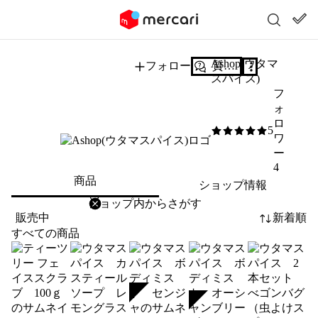
Ashop(ウタマ
フォロー
質問する
スパイス)
フ
ォ
ロ
5
5
/5
ワ
ー
4
商品
ショップ情報
削除
検索
検索キーワードを入力
販売中
新着順
すべての商品
SOLD
SOLD