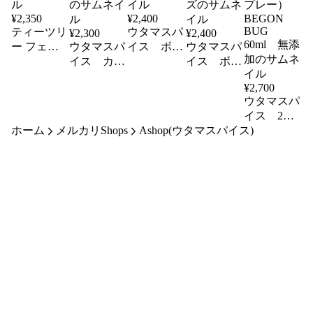
¥
2,350
¥
2,400
ティーツリ
ウタマスパ
¥
2,300
¥
2,400
ー フェイ
ウタマスパ
イス ボデ
ウタマスパ
ススクラ
イス カス
ィミスト
イス ボデ
ブ 100ｇ
ティールソ
センジャ
ィミスト
¥
2,700
ープ レモ
オーシャン
ウタマスパ
ングラス
ブリーズ
イス 2本
ホーム
メルカリShops
Ashop(ウタマスパイス)
セット べ
ゴンバグ
（虫よけス
プレー）
BEGON
BUG
60ml 無添
加