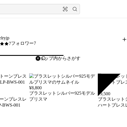
lryjp
フォロワー7
7
削除
検索
検索キーワードを入力
SOLD
¥
8,800
ブラスレットシルバー925モデル
¥
9,500
トーンブレスレ
プリスマ
ブラスレットシ
BWS-001
ハートブレス