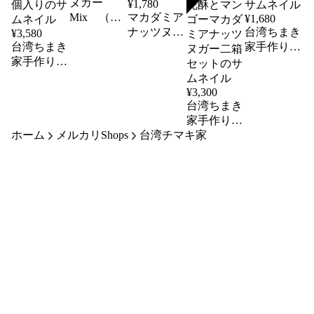
ヌガー
¥
1,780
SOLD
Mix （法
マカダミア
¥
1,680
式總合牛軋
ナッツヌガ
台湾ちまき
¥
3,580
台湾ちまき
糖)
ー（夏威夷
家手作りピ
家手作り焼
豆牛軋糖）
ーナッツバ
きお菓子
ターヌガー
（タンファ
クッキー
¥
3,300
ンス）黄身
台湾ちまき
（雪Q餅)
入りパイ8
家手作りド
ホーム
個入り
メルカリShops
台湾チマキ家
ライマンゴ
ーヌガーク
ッキー 芒
果杏仁雪花
酥とマンゴ
ーマカダミ
アナッツヌ
ガー二箱セ
ット