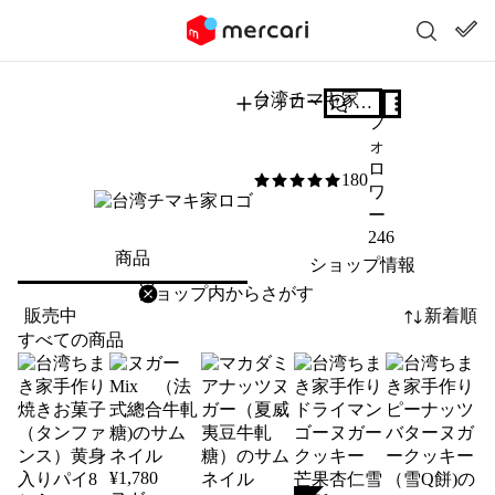
台湾チマキ家
フォロー
質問する
フ
ォ
ロ
180
5
/5
ワ
ー
246
商品
ショップ情報
削除
検索
検索キーワードを入力
販売中
新着順
すべての商品
¥
1,780