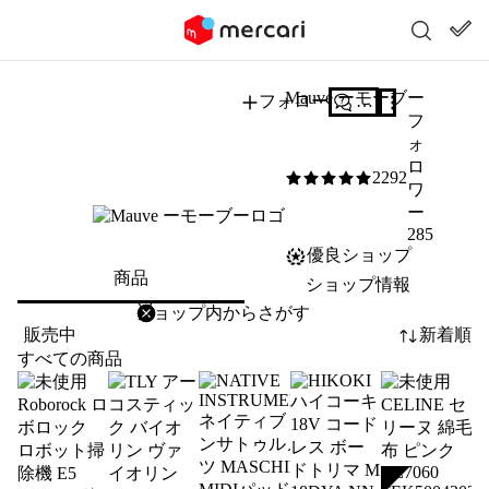
Mauve ーモーブー
フォロー
質問する
フ
ォ
ロ
2292
5
/5
ワ
ー
285
優良ショップ
商品
ショップ情報
削除
検索
検索キーワードを入力
販売中
新着順
すべての商品
SOLD