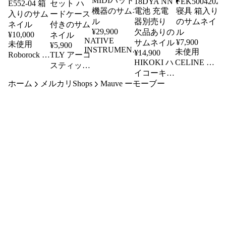
¥
29,900
¥
10,000
NATIVE
¥
7,900
未使用
¥
5,900
INSTRUMENTS
未使用
¥
14,900
Roborock ロ
TLY アーコ
ネイティブ イ
HIKOKI ハ
CELINE セ
ボロック
スティック
ンサトゥルメン
イコーキ
リーヌ 綿毛
ロボット掃
バイオリン
ツ MASCHINE
ホーム
メルカリShops
Mauve ーモーブー
18V コード
布 ピンク
除機 E5
ヴァイオリ
MIDIパッド DJ
CL7060
レス ボー
E552-04 箱
ン セット
機器
FEK5004202
ドトリマ M
入り
ハードケー
寝具 箱入り
18DYA NN
ス付き
電池 充電
器別売り
欠品あり