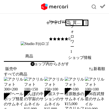
Studio F(t)
フォロー
質問する
フ
ォ
ロ
0
0
/5
ワ
ー
1
商品
ショップ情報
削除
検索
検索キーワードを入力
販売中
新着順
すべての商品
SOLD
SOLD
SOLD
SOLD
SOLD
¥
15,000
アクリルフ
¥
15,000
¥
15,000
¥
10,000