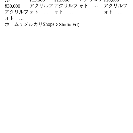
アクリルフ
アクリルフ
ォト
アクリルフ
¥
30,000
150×100
アクリルフ
ォト
ォト
ォト
雪原散歩
100×150
150×100
100×100
ォト
田んぼの中
宇宙ステー
1996百武彗
300×200
ホーム
メルカリShops
Studio F(t)
1997ヘール
の宇宙
ション
星
ボップ彗星